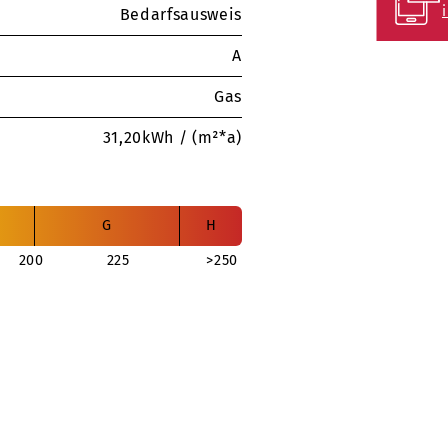
Bedarfsausweis
A
Gas
31,20kWh / (m²*a)
G
H
200
225
>250