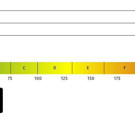
C
D
E
F
75
100
125
150
175