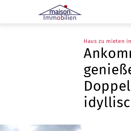
Haus zu mieten i
Ankom
genieß
Doppel
idylli