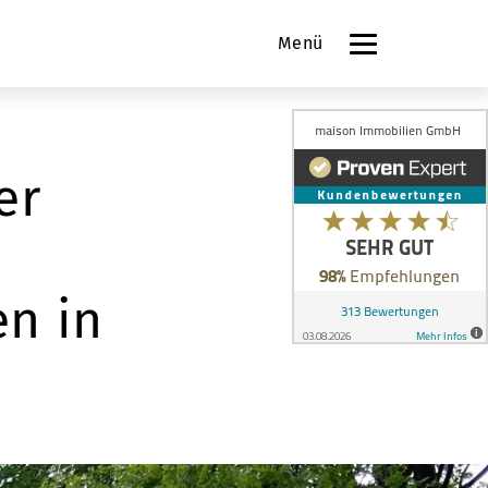
Menü
er
en in