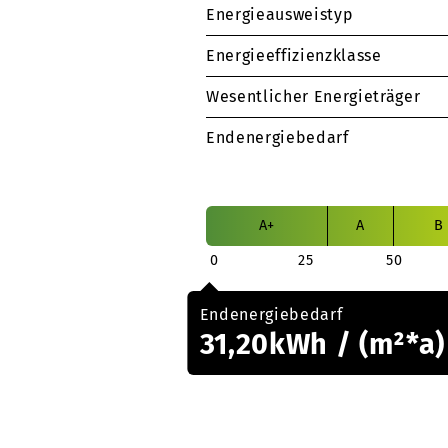
Energieausweistyp
Energieeffizienzklasse
Wesentlicher Energieträger
Endenergiebedarf
A+
A
B
0
25
50
Endenergiebedarf
31,20kWh / (m²*a)