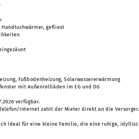
e
n
 Handtuchwärmer, gefliest
chkeiten
 eingezäunt
lheizung, Fußbodenheizung, Solarwassererwärmung
ffenster mit Außenrollläden im EG und DG
7.2026 verfügbar.
Telefon/Internet zahlt der Mieter direkt an die Versorge
ch ideal für eine kleine Familie, die eine ruhige, idylli