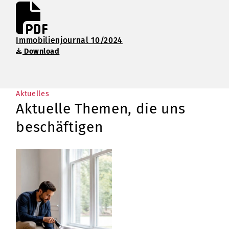
Immobilienjournal 10/2024
Download
Downloads
Aktuelles
Um den Download zu vollenden füllen Sie
Aktuelle Themen, die uns
bitte das Formular aus. Die Datei wird ihnen
beschäftigen
anschließend per Mail zugeschickt.
Anrede
*
Vorname
*