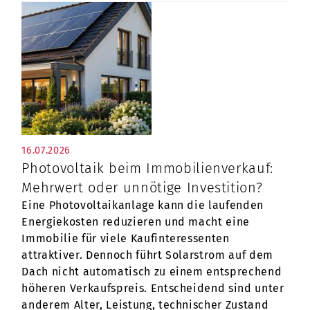
PLZ
Ort
16.07.2026
Photovoltaik beim Immobilienverkauf:
Ich bin damit einverstanden, dass mich die
Mehrwert oder unnötige Investition?
maison Immobilien GmbH kontaktiert
Eine Photovoltaikanlage kann die laufenden
(telefonisch oder per E-Mail) und dazu
Energiekosten reduzieren und macht eine
meine angegebenen Daten speichert.
Immobilie für viele Kaufinteressenten
Die
Datenschutzhinweise
habe ich dabei zur
Kenntnis genommen.*
attraktiver. Dennoch führt Solarstrom auf dem
Dach nicht automatisch zu einem entsprechend
Senden
höheren Verkaufspreis. Entscheidend sind unter
anderem Alter, Leistung, technischer Zustand