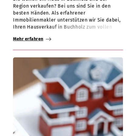
Region verkaufen? Bei uns sind Sie in den
besten Händen. Als erfahrener
Immobilienmakler unterstützen wir Sie dabei,
Ihren Hausverkauf in Buchholz zum vollen
Erfolg zu machen. Vermeiden Sie Fehler und
Mehr erfahren
setzen Sie stattdessen auf unsere 20-jährige
Erfahrung im Verkauf von Häusern,
Grundstücken und Wohnungen. Mit über 1000
erfolgreich vermittelten Immobilien sprechen
wir für uns. Profitieren Sie von unserer
umfassenden Marktkenntnis rund um Buchholz
und unserer umfangreichen Käuferdatenbank,
die potenzielle Käufer für Ihre Immobilie
bereits enthält.