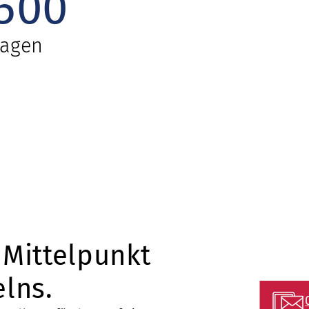
500
ragen
 Mittelpunkt
lns.