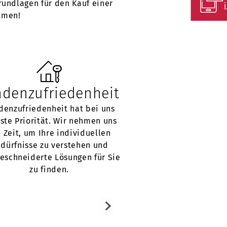
rundlagen für den Kauf einer
amen!
denzufriedenheit
Erfolg
denzufriedenheit hat bei uns
Unser Erfolg spiegelt
ste Priorität. Wir nehmen uns
Vielzahl zufriedener
 Zeit, um Ihre individuellen
die wir erfolgreich 
dürfnisse zu verstehen und
Verkauf ihrer Immobi
schneiderte Lösungen für Sie
haben.
zu finden.