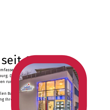
seit 1997
mfassenden Spezialisten für
urg. Das inhabergeführte
gen rund um Immobilien und
nalen Bauunternehmen
ung Ihrer Traumimmobilie