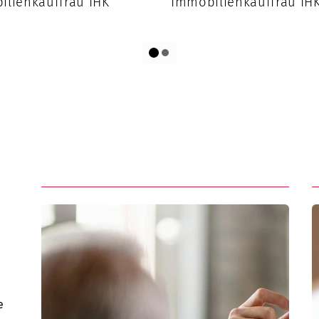
ilienkauffrau IHK
Immobilienkauffrau IH
e