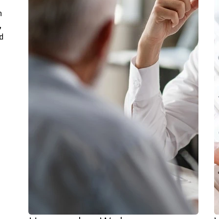
n
,
nd