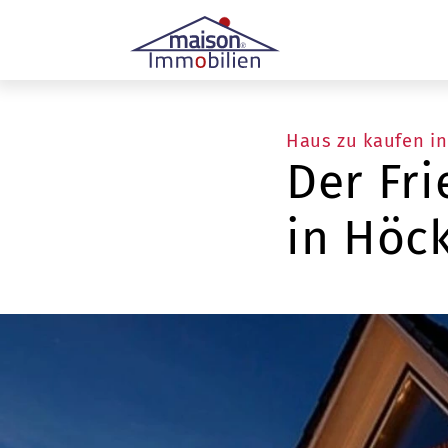
Haus zu kaufen i
Der Fri
in Höc