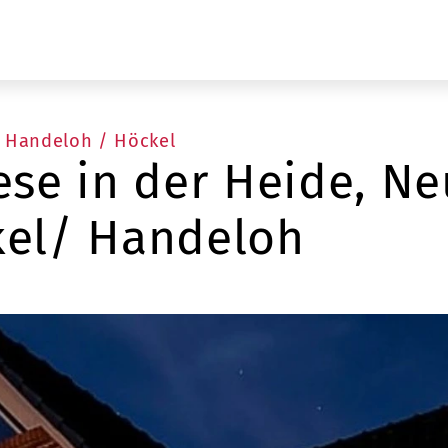
n Handeloh / Höckel
ese in der Heide, N
kel/ Handeloh