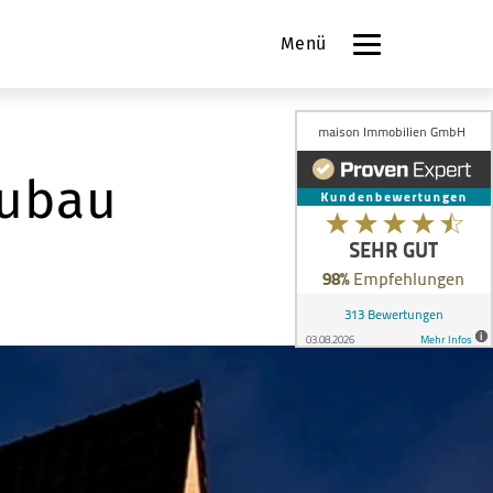
Menü
eubau