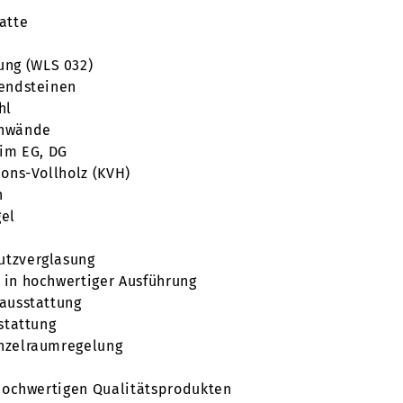
atte
ng (WLS 032)
lendsteinen
hl
enwände
 im EG, DG
ions-Vollholz (KVH)
h
gel
utzverglasung
n in hochwertiger Ausführung
nausstattung
sstattung
inzelraumregelung
t hochwertigen Qualitätsprodukten