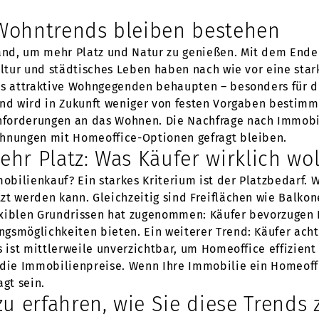
Wohntrends bleiben bestehen
nd, um mehr Platz und Natur zu genießen. Mit dem Ende
ultur und städtisches Leben haben nach wie vor eine star
ls attraktive Wohngegenden behaupten – besonders für d
and wird in Zukunft weniger von festen Vorgaben bestimm
nforderungen an das Wohnen. Die Nachfrage nach Immobi
ohnungen mit Homeoffice-Optionen gefragt bleiben.
hr Platz: Was Käufer wirklich wo
bilienkauf? Ein starkes Kriterium ist der Platzbedarf. W
zt werden kann. Gleichzeitig sind Freiflächen wie Balkon
exiblen Grundrissen hat zugenommen: Käufer bevorzugen 
gsmöglichkeiten bieten. Ein weiterer Trend: Käufer acht
s ist mittlerweile unverzichtbar, um Homeoffice effizien
 die Immobilienpreise. Wenn Ihre Immobilie ein Homeoff
agt sein.
u erfahren, wie Sie diese Trends 