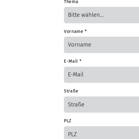
Thema
Vorname
*
E-Mail
*
Straße
PLZ