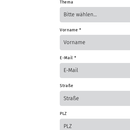
Thema
Vorname
*
E-Mail
*
Straße
PLZ