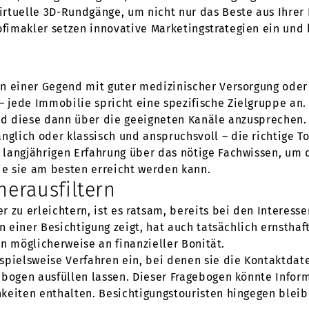
rtuelle 3D-Rundgänge, um nicht nur das Beste aus Ihrer
fimakler setzen innovative Marketingstrategien ein und
in einer Gegend mit guter medizinischer Versorgung ode
jede Immobilie spricht eine spezifische Zielgruppe an. E
und diese dann über die geeigneten Kanäle anzusprechen.
lich oder klassisch und anspruchsvoll – die richtige To
langjährigen Erfahrung über das nötige Fachwissen, um 
ie sie am besten erreicht werden kann.
herausfiltern
 zu erleichtern, ist es ratsam, bereits bei den Interess
an einer Besichtigung zeigt, hat auch tatsächlich ernsth
nen möglicherweise an finanzieller Bonität.
spielsweise Verfahren ein, bei denen sie die Kontaktdat
ebogen ausfüllen lassen. Dieser Fragebogen könnte Info
hkeiten enthalten. Besichtigungstouristen hingegen blei