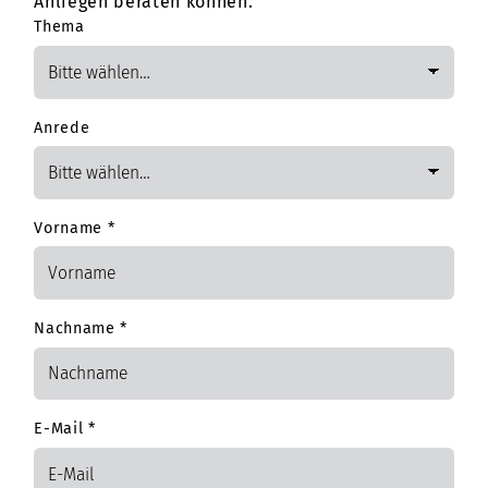
Anliegen beraten können.
Thema
Anrede
Vorname
*
Nachname
*
E-Mail
*